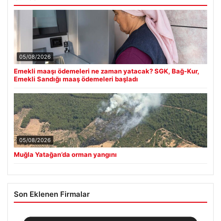
05/08/2026
Emekli maaşı ödemeleri ne zaman yatacak? SGK, Bağ-Kur,
Emekli Sandığı maaş ödemeleri başladı
05/08/2026
Muğla Yatağan’da orman yangını
Son Eklenen Firmalar