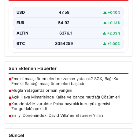
USD
47.58
▲ +0.10%
EUR
54.92
▲ +0.13%
ALTIN
6376.1
▲ +2.33%
BTC
3054259
▲ +1.00%
Son Eklenen Haberler
Emekli maaşı ödemeleri ne zaman yatacak? SGK, Bağ-Kur,
■
Emekli Sandığı maaş ödemeleri başladı
Muğla Yatağan’da orman yangını
■
Açık Hava Mimarisinde Kalite ve bahçe mutfağı Çözümleri
■
Karadeniz’de vuruldu: Palau bayraklı kuru yük gemisi
■
Zonguldak’a çekildi
En İyi Dönemindeki David Villa’nın Efsanevi Yılları
■
Güncel