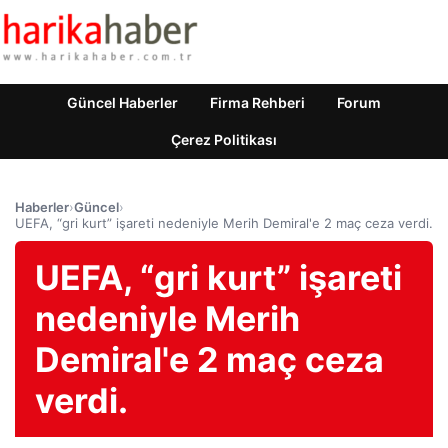
Güncel Haberler
Firma Rehberi
Forum
Çerez Politikası
Haberler
›
Güncel
›
UEFA, “gri kurt” işareti nedeniyle Merih Demiral'e 2 maç ceza verdi.
UEFA, “gri kurt” işareti
nedeniyle Merih
Demiral'e 2 maç ceza
verdi.