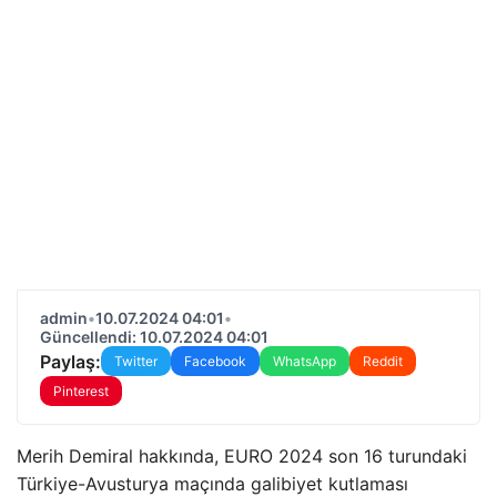
admin
•
10.07.2024 04:01
•
Güncellendi: 10.07.2024 04:01
Paylaş:
Twitter
Facebook
WhatsApp
Reddit
Pinterest
Merih Demiral hakkında, EURO 2024 son 16 turundaki
Türkiye-Avusturya maçında galibiyet kutlaması