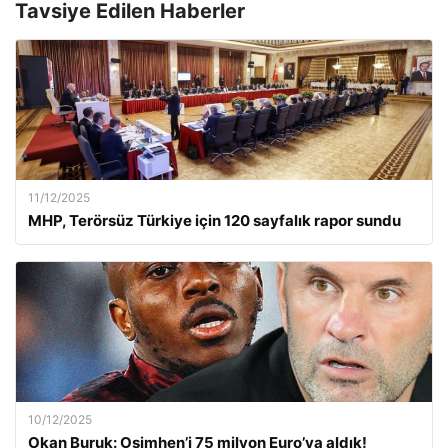
Tavsiye Edilen Haberler
11/12/2025
MHP, Terörsüz Türkiye için 120 sayfalık rapor sundu
10/12/2025
Okan Buruk: Osimhen’i 75 milyon Euro’ya aldık!