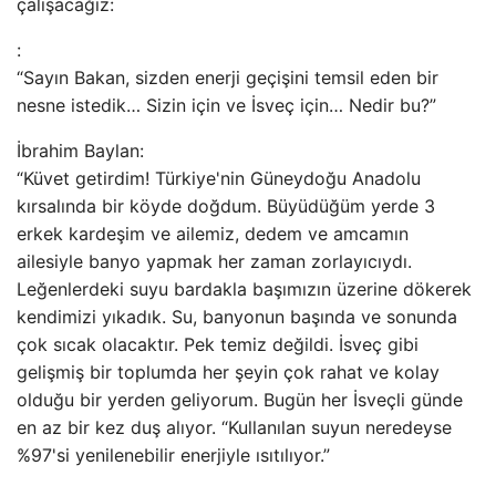
çalışacağız:
:
“Sayın Bakan, sizden enerji geçişini temsil eden bir
nesne istedik… Sizin için ve İsveç için… Nedir bu?”
İbrahim Baylan:
“Küvet getirdim! Türkiye'nin Güneydoğu Anadolu
kırsalında bir köyde doğdum. Büyüdüğüm yerde 3
erkek kardeşim ve ailemiz, dedem ve amcamın
ailesiyle banyo yapmak her zaman zorlayıcıydı.
Leğenlerdeki suyu bardakla başımızın üzerine dökerek
kendimizi yıkadık. Su, banyonun başında ve sonunda
çok sıcak olacaktır. Pek temiz değildi. İsveç gibi
gelişmiş bir toplumda her şeyin çok rahat ve kolay
olduğu bir yerden geliyorum. Bugün her İsveçli günde
en az bir kez duş alıyor. “Kullanılan suyun neredeyse
%97'si yenilenebilir enerjiyle ısıtılıyor.”