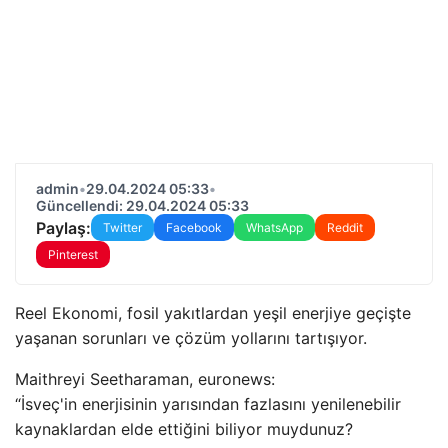
admin
•
29.04.2024 05:33
•
Güncellendi: 29.04.2024 05:33
Paylaş:
Twitter
Facebook
WhatsApp
Reddit
Pinterest
Reel Ekonomi, fosil yakıtlardan yeşil enerjiye geçişte
yaşanan sorunları ve çözüm yollarını tartışıyor.
Maithreyi Seetharaman, euronews:
“İsveç'in enerjisinin yarısından fazlasını yenilenebilir
kaynaklardan elde ettiğini biliyor muydunuz?