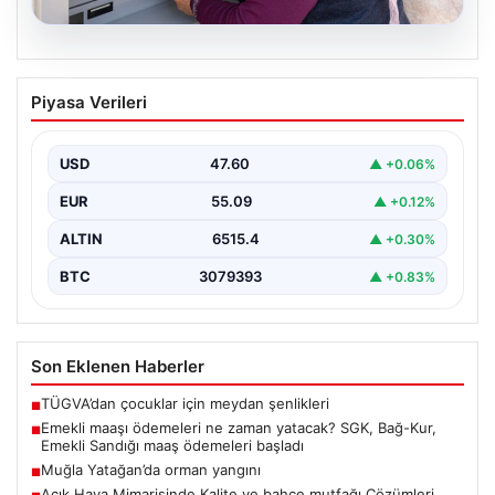
05.08.2026
Emekli maaşı ödemeleri ne zaman
Piyasa Verileri
yatacak? SGK, Bağ-Kur, Emekli Sandığı
maaş ödemeleri başladı
USD
47.60
▲ +0.06%
EUR
55.09
▲ +0.12%
ALTIN
6515.4
▲ +0.30%
BTC
3079393
▲ +0.83%
Son Eklenen Haberler
TÜGVA’dan çocuklar için meydan şenlikleri
■
Emekli maaşı ödemeleri ne zaman yatacak? SGK, Bağ-Kur,
■
Emekli Sandığı maaş ödemeleri başladı
Muğla Yatağan’da orman yangını
■
Açık Hava Mimarisinde Kalite ve bahçe mutfağı Çözümleri