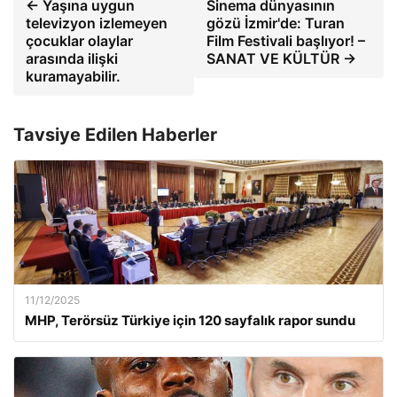
← Yaşına uygun
Sinema dünyasının
televizyon izlemeyen
gözü İzmir'de: Turan
çocuklar olaylar
Film Festivali başlıyor! –
arasında ilişki
SANAT VE KÜLTÜR →
kuramayabilir.
Tavsiye Edilen Haberler
11/12/2025
MHP, Terörsüz Türkiye için 120 sayfalık rapor sundu