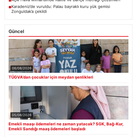
■
Karadeniz’de vuruldu: Palau bayraklı kuru yük gemisi
■
Zonguldak’a çekildi
Güncel
06/08/2026
TÜGVA’dan çocuklar için meydan şenlikleri
05/08/2026
Emekli maaşı ödemeleri ne zaman yatacak? SGK, Bağ-Kur,
Emekli Sandığı maaş ödemeleri başladı