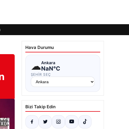
ı
Hava Durumu
☁
Ankara
NaN°C
n
ŞEHIR SEÇ
Bizi Takip Edin