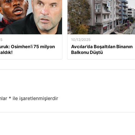
25
10/12/2025
ruk: Osimhen’i 75 milyon
Avcılar’da Boşaltılan Binanın
aldık!
Balkonu Düştü
nlar
*
ile işaretlenmişlerdir