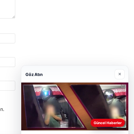
×
Göz Atın
n.
Güncel Haberler