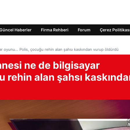
Güncel Haberler
Firma Rehberi
Forum
Çerez Politikas
yar oyunu… Polis, çocuğu rehin alan şahsı kaskından vurup öldürdü
hnesi ne de bilgisayar
u rehin alan şahsı kaskında