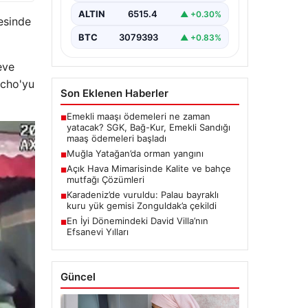
ALTIN
6515.4
▲ +0.30%
esinde
BTC
3079393
▲ +0.83%
eve
acho'yu
Son Eklenen Haberler
Emekli maaşı ödemeleri ne zaman
■
yatacak? SGK, Bağ-Kur, Emekli Sandığı
maaş ödemeleri başladı
Muğla Yatağan’da orman yangını
■
Açık Hava Mimarisinde Kalite ve bahçe
■
mutfağı Çözümleri
Karadeniz’de vuruldu: Palau bayraklı
■
kuru yük gemisi Zonguldak’a çekildi
En İyi Dönemindeki David Villa’nın
■
Efsanevi Yılları
Güncel