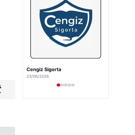
Hastaş Beton
26/05/2026
&
→