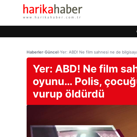
Haberler
›
Güncel
›
Yer: ABD! Ne film sahnesi ne de bilgisa
Yer: ABD! Ne film sa
oyunu… Polis, çocuğ
vurup öldürdü