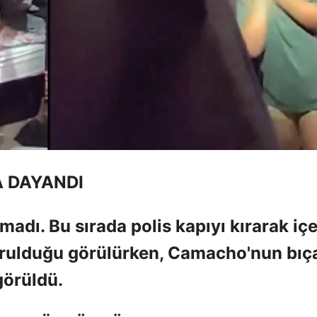
A DAYANDI
dı. Bu sırada polis kapıyı kırarak içe
kurulduğu görülürken, Camacho'nun bıç
görüldü.