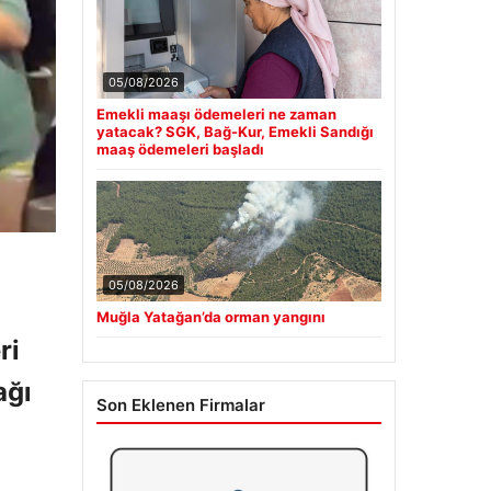
05/08/2026
Emekli maaşı ödemeleri ne zaman
yatacak? SGK, Bağ-Kur, Emekli Sandığı
maaş ödemeleri başladı
05/08/2026
Muğla Yatağan’da orman yangını
ri
ağı
Son Eklenen Firmalar