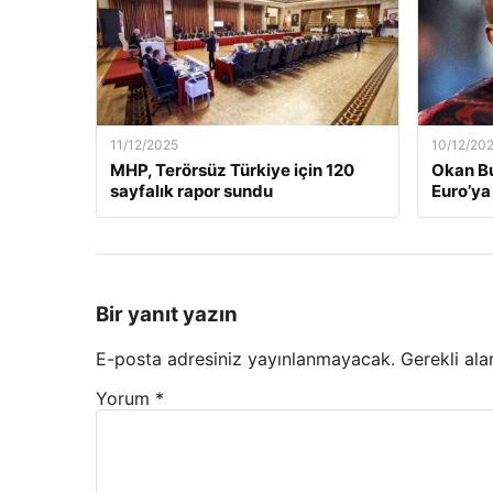
11/12/2025
10/12/20
MHP, Terörsüz Türkiye için 120
Okan Bu
sayfalık rapor sundu
Euro’ya 
Bir yanıt yazın
E-posta adresiniz yayınlanmayacak.
Gerekli ala
Yorum
*