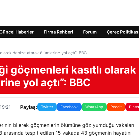
Güncel Haberler
Firma Rehberi
Forum
Çerez Politikas
 olarak denize atarak ölümlerine yol açtı”: BBC
ği göçmenleri kasıtlı olarak
rine yol açtı”: BBC
Paylaş:
19:21
Twitter
Facebook
WhatsApp
Reddit
Pinte
lilerinin bilerek göçmenlerin ölümüne göz yumduğu vakaları
3 arasında tespit edilen 15 vakada 43 göçmenin hayatını