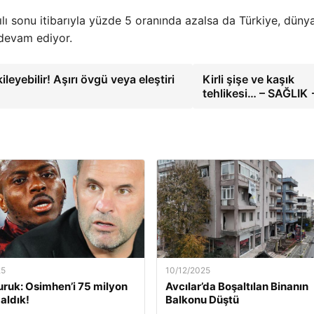
ılı sonu itibarıyla yüzde 5 oranında azalsa da Türkiye, düny
 devam ediyor.
yebilir! Aşırı övgü veya eleştiri
Kirli şişe ve kaşık
tehlikesi… – SAĞLIK
25
10/12/2025
ruk: Osimhen’i 75 milyon
Avcılar’da Boşaltılan Binanın
aldık!
Balkonu Düştü