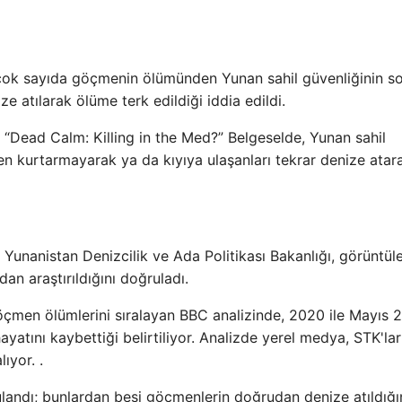
çok sayıda göçmenin ölümünden Yunan sahil güvenliğinin s
e atılarak ölüme terk edildiği iddia edildi.
n “Dead Calm: Killing in the Med?” Belgeselde, Yunan sahil
den kurtarmayarak ya da kıyıya ulaşanları tekrar denize atar
 Yunanistan Denizcilik ve Ada Politikası Bakanlığı, görüntüle
an araştırıldığını doğruladı.
göçmen ölümlerini sıralayan BBC analizinde, 2020 ile Mayıs 
atını kaybettiği belirtiliyor. Analizde yerel medya, STK'lar
ıyor. .
ulandı; bunlardan beşi göçmenlerin doğrudan denize atıldığı