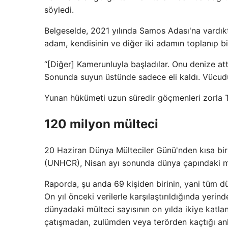
söyledi.
Belgeselde, 2021 yılında Samos Adası'na vardık
adam, kendisinin ve diğer iki adamın toplanıp b
“[Diğer] Kamerunluyla başladılar. Onu denize attı
Sonunda suyun üstünde sadece eli kaldı. Vücudu 
Yunan hükümeti uzun süredir göçmenleri zorla T
120 milyon mülteci
20 Haziran Dünya Mülteciler Günü'nden kısa bir 
(UNHCR), Nisan ayı sonunda dünya çapındaki mül
Raporda, şu anda 69 kişiden birinin, yani tüm dün
On yıl önceki verilerle karşılaştırıldığında yerind
dünyadaki mülteci sayısının on yılda ikiye katla
çatışmadan, zulümden veya terörden kaçtığı anl