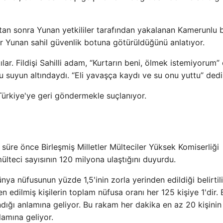
tan sonra Yunan yetkililer tarafından yakalanan Kamerunlu b
ir Yunan sahil güvenlik botuna götürüldüğünü anlatıyor.
lar. Fildişi Sahilli adam, “Kurtarın beni, ölmek istemiyorum” 
suyun altındaydı. “Eli yavaşça kaydı ve su onu yuttu” dedi
ürkiye'ye geri göndermekle suçlanıyor.
süre önce Birleşmiş Milletler Mülteciler Yüksek Komiserliği
teci sayısının 120 milyona ulaştığını duyurdu.
ya nüfusunun yüzde 1,5'inin zorla yerinden edildiği belirtili
en edilmiş kişilerin toplam nüfusa oranı her 125 kişiye 1'dir. 
ndığı anlamına geliyor. Bu rakam her dakika en az 20 kişinin
amına geliyor.