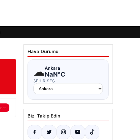
ı
Hava Durumu
☁
Ankara
NaN°C
ŞEHIR SEÇ
rest
Bizi Takip Edin