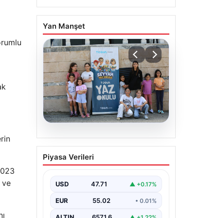
Yan Manşet
orumlu
ak
06.08.2026
rin
TÜGVA’dan çocuklar için
Piyasa Verileri
meydan şenlikleri
2023
 ve
USD
47.71
▲ +0.17%
EUR
55.02
• 0.01%
nı
ALTIN
6571.6
▲ +1.22%