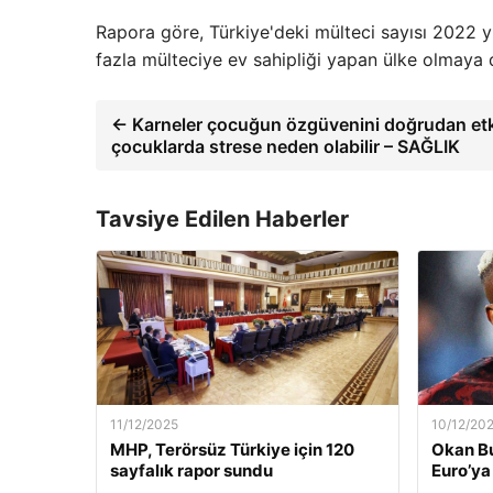
Rapora göre, Türkiye'deki mülteci sayısı 2022 y
fazla mülteciye ev sahipliği yapan ülke olmaya
← Karneler çocuğun özgüvenini doğrudan etkile
çocuklarda strese neden olabilir – SAĞLIK
Tavsiye Edilen Haberler
11/12/2025
10/12/20
MHP, Terörsüz Türkiye için 120
Okan Bu
sayfalık rapor sundu
Euro’ya 