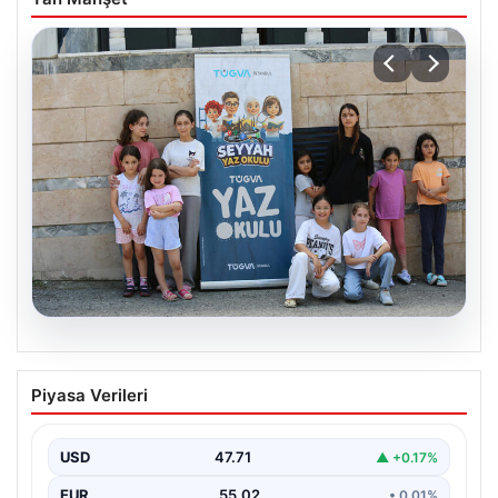
06.08.2026
TÜGVA’dan çocuklar için meydan
Piyasa Verileri
şenlikleri
USD
47.71
▲ +0.17%
EUR
55.02
• 0.01%