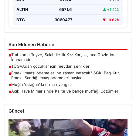
ALTIN
6571.6
▲ +1.22%
BTC
3060477
▼ -0.62%
Son Eklenen Haberler
Trabzonlu Teyze, Salah ile İlk Kez Karşılaşınca Gözlerine
■
İnanamadı
TÜGVA’dan çocuklar için meydan şenlikleri
■
Emekli maaşı ödemeleri ne zaman yatacak? SGK, Bağ-Kur,
■
Emekli Sandığı maaş ödemeleri başladı
Muğla Yatağan’da orman yangını
■
Açık Hava Mimarisinde Kalite ve bahçe mutfağı Çözümleri
■
Güncel