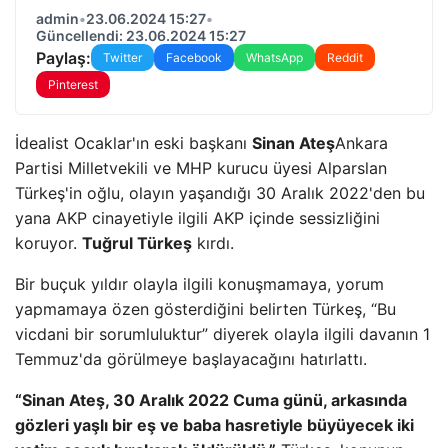
admin
•
23.06.2024 15:27
•
Güncellendi: 23.06.2024 15:27
Paylaş:
Twitter
Facebook
WhatsApp
Reddit
Pinterest
İdealist Ocaklar'ın eski başkanı
Sinan Ateş
Ankara
Partisi Milletvekili ve MHP kurucu üyesi Alparslan
Türkeş'in oğlu, olayın yaşandığı 30 Aralık 2022'den bu
yana AKP cinayetiyle ilgili AKP içinde sessizliğini
koruyor.
Tuğrul Türkeş
kırdı.
Bir buçuk yıldır olayla ilgili konuşmamaya, yorum
yapmamaya özen gösterdiğini belirten Türkeş, “Bu
vicdani bir sorumluluktur” diyerek olayla ilgili davanın 1
Temmuz'da görülmeye başlayacağını hatırlattı.
“Sinan Ateş, 30 Aralık 2022 Cuma günü, arkasında
gözleri yaşlı bir eş ve baba hasretiyle büyüyecek iki