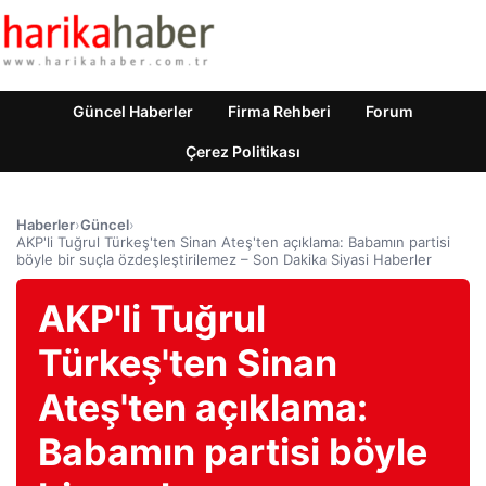
Güncel Haberler
Firma Rehberi
Forum
Çerez Politikası
Haberler
›
Güncel
›
AKP'li Tuğrul Türkeş'ten Sinan Ateş'ten açıklama: Babamın partisi
böyle bir suçla özdeşleştirilemez – Son Dakika Siyasi Haberler
AKP'li Tuğrul
Türkeş'ten Sinan
Ateş'ten açıklama:
Babamın partisi böyle