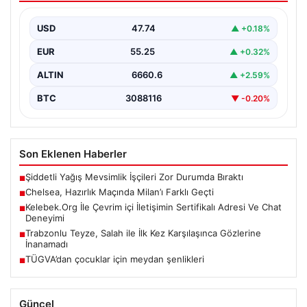
İngiliz ekibi Chelsea, yeni sezon hazırlıklarını
sürdürdüğü dönemde önemli rakiplerinden Milan ile
USD
47.74
▲ +0.18%
karşı karşıya…
EUR
55.25
▲ +0.32%
ALTIN
6660.6
▲ +2.59%
BTC
3088116
▼ -0.20%
Son Eklenen Haberler
Şiddetli Yağış Mevsimlik İşçileri Zor Durumda Bıraktı
■
Chelsea, Hazırlık Maçında Milan’ı Farklı Geçti
■
Kelebek.Org İle Çevrim içi İletişimin Sertifikalı Adresi Ve Chat
■
Deneyimi
Trabzonlu Teyze, Salah ile İlk Kez Karşılaşınca Gözlerine
■
İnanamadı
TÜGVA’dan çocuklar için meydan şenlikleri
■
Güncel