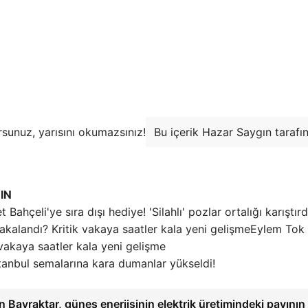
ursunuz, yarısını okumazsınız!
Bu içerik Hazar Saygın tarafı
IN
t Bahçeli'ye sıra dışı hediye! 'Silahlı' pozlar ortalığı karıştırd
Eylem Tok
 vakaya saatler kala yeni gelişme
tanbul semalarına kara dumanlar yükseldi!
 Bayraktar, güneş enerjisinin elektrik üretimindeki payının