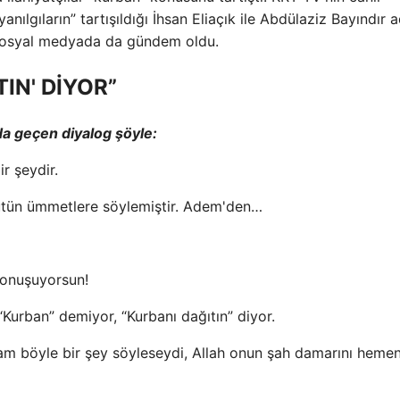
ılgıların” tartışıldığı İhsan Eliaçık ile Abdülaziz Bayındır 
şma sosyal medyada da gündem oldu.
TIN' DİYOR”
nda geçen diyalog şöyle:
r şeydir.
ütün ümmetlere söylemiştir. Adem'den…
konuşuyorsun!
Kurban” demiyor, “Kurbanı dağıtın” diyor.
m böyle bir şey söyleseydi, Allah onun şah damarını heme