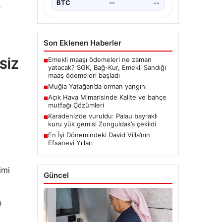
BTC
3079393
▲ +0.83%
e
Son Eklenen Haberler
Emekli maaşı ödemeleri ne zaman
SİZ
■
yatacak? SGK, Bağ-Kur, Emekli Sandığı
maaş ödemeleri başladı
Muğla Yatağan’da orman yangını
■
Açık Hava Mimarisinde Kalite ve bahçe
■
mutfağı Çözümleri
Karadeniz’de vuruldu: Palau bayraklı
■
kuru yük gemisi Zonguldak’a çekildi
En İyi Dönemindeki David Villa’nın
■
Efsanevi Yılları
imi
Güncel
h