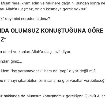
n. Misafirlere ikram edin ve fakirlere dağıtın. Bundan sonra n
ları Allah'a ulaşmaz, onları kesmeye gerek yoktur.”
k” deyimini nereden aldınız?
NDA OLUMSUZ KONUŞTUĞUNA GÖRE 
Z”
 etleri ve kanları Allah'a ulaşmaz” diyor.
indarlığınız…
z! Hem “İşe yaramayacak” hem de “yap” diyor değil mi?
u manayı çıkarabilen bir insana ne gibi vasıflar verebileceğ
ur hakkında da olumsuz konuşmamız gerekiyor. Çünkü Alla