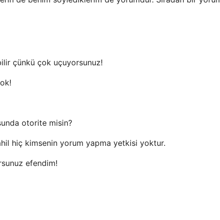
abilir çünkü çok uçuyorsunuz!
yok!
sunda otorite misin?
il hiç kimsenin yorum yapma yetkisi yoktur.
orsunuz efendim!