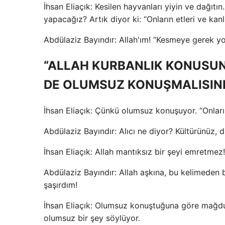
İhsan Eliaçık: Kesilen hayvanları yiyin ve dağıtı
yapacağız? Artık diyor ki: “Onların etleri ve kan
Abdülaziz Bayındır: Allah'ım! “Kesmeye gerek yo
“ALLAH KURBANLIK KONUSU
DE OLUMSUZ KONUŞMALISINI
İhsan Eliaçık: Çünkü olumsuz konuşuyor. “Onların
Abdülaziz Bayındır: Alıcı ne diyor? Kültürünüz, d
İhsan Eliaçık: Allah mantıksız bir şeyi emretme
Abdülaziz Bayındır: Allah aşkına, bu kelimeden b
şaşırdım!
İhsan Eliaçık: Olumsuz konuştuğuna göre mağd
olumsuz bir şey söylüyor.