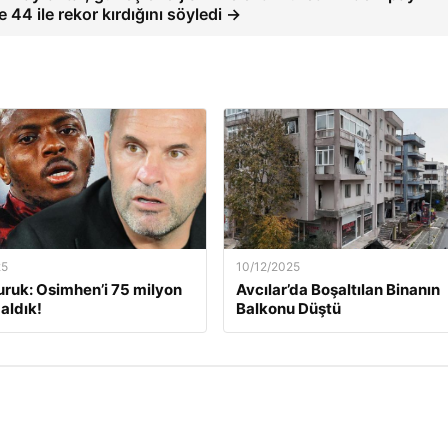
 44 ile rekor kırdığını söyledi →
25
10/12/2025
ruk: Osimhen’i 75 milyon
Avcılar’da Boşaltılan Binanın
aldık!
Balkonu Düştü