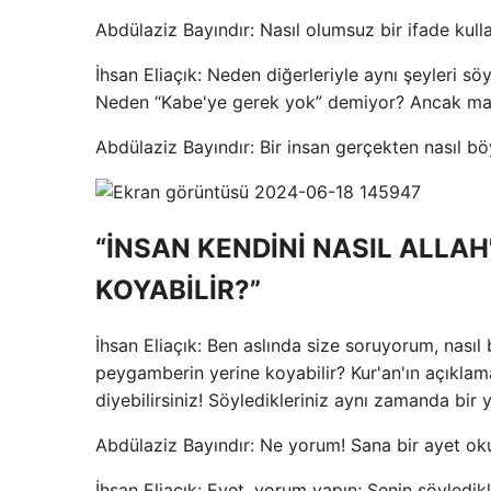
Abdülaziz Bayındır: Nasıl olumsuz bir ifade kull
İhsan Eliaçık: Neden diğerleriyle aynı şeyleri 
Neden “Kabe'ye gerek yok” demiyor? Ancak ma
Abdülaziz Bayındır: Bir insan gerçekten nasıl bö
“İNSAN KENDİNİ NASIL ALLAH
KOYABİLİR?”
İhsan Eliaçık: Ben aslında size soruyorum, nasıl 
peygamberin yerine koyabilir? Kur'an'ın açıklam
diyebilirsiniz! Söyledikleriniz aynı zamanda bir
Abdülaziz Bayındır: Ne yorum! Sana bir ayet o
İhsan Eliaçık: Evet, yorum yapın; Senin söyledi