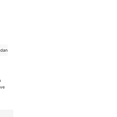
ndan
ı
 ve