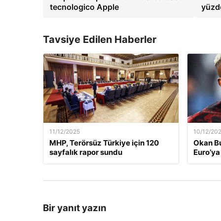
tecnologico Apple
yüzde
Tavsiye Edilen Haberler
11/12/2025
10/12/20
MHP, Terörsüz Türkiye için 120
Okan Bu
sayfalık rapor sundu
Euro’ya 
Bir yanıt yazın