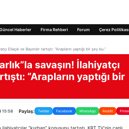
Güncel Haberler
Firma Rehberi
Forum
Çerez Politikas
atçı Eliaçık ve Bayındır tartıştı: “Arapların yaptığı bir şey bu.”
rlık”la savaşın! İlahiyatçı
rtıştı: “Arapların yaptığı bir
Paylaş:
4 15:58
Twitter
Facebook
WhatsApp
Reddit
Pinte
lahiyatçılar “kurban” konusunu tartıştı. KRT TV'nin canlı