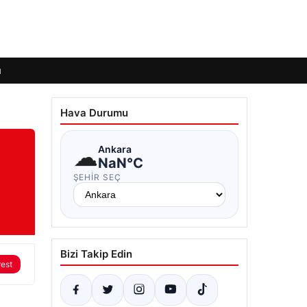
ı
Hava Durumu
☁
Ankara
NaN°C
ŞEHIR SEÇ
Bizi Takip Edin
rest