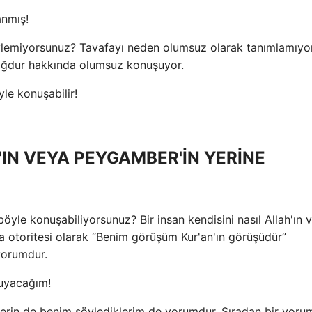
anmış!
söylemiyorsunuz? Tavafayı neden olumsuz olarak tanımlamıyo
ğdur hakkında olumsuz konuşuyor.
yle konuşabilir!
'IN VEYA PEYGAMBER'İN YERİNE
böyle konuşabiliyorsunuz? Bir insan kendisini nasıl Allah'ın 
a otoritesi olarak “Benim görüşüm Kur'an'ın görüşüdür”
 yorumdur.
kuyacağım!
klerin de benim söylediklerim de yorumdur. Sıradan bir yoru