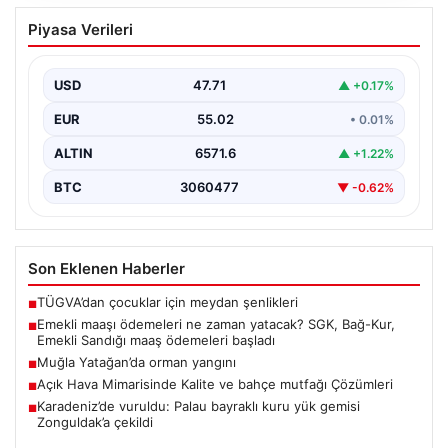
Emekli maaşı ödemeleri ne zaman
Piyasa Verileri
yatacak? SGK, Bağ-Kur, Emekli Sandığı
maaş ödemeleri başladı
USD
47.71
▲ +0.17%
EUR
55.02
• 0.01%
ALTIN
6571.6
▲ +1.22%
BTC
3060477
▼ -0.62%
Son Eklenen Haberler
TÜGVA’dan çocuklar için meydan şenlikleri
■
Emekli maaşı ödemeleri ne zaman yatacak? SGK, Bağ-Kur,
■
Emekli Sandığı maaş ödemeleri başladı
Muğla Yatağan’da orman yangını
■
Açık Hava Mimarisinde Kalite ve bahçe mutfağı Çözümleri
■
Karadeniz’de vuruldu: Palau bayraklı kuru yük gemisi
■
Zonguldak’a çekildi