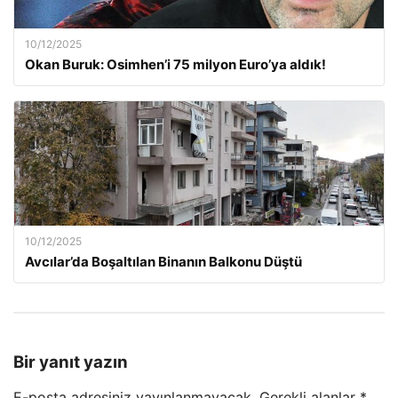
10/12/2025
Okan Buruk: Osimhen’i 75 milyon Euro’ya aldık!
10/12/2025
Avcılar’da Boşaltılan Binanın Balkonu Düştü
Bir yanıt yazın
E-posta adresiniz yayınlanmayacak.
Gerekli alanlar
*