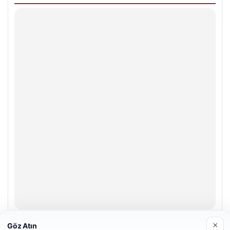
Hastaş Beton
×
Göz Atın