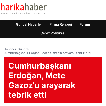
Güncel Haberler
Firma Rehberi
Forum
Çerez Politikası
Haberler
›
Güncel
›
Cumhurbaşkanı Erdoğan, Mete Gazoz'u arayarak tebrik etti
Cumhurbaşkanı
Erdoğan, Mete
Gazoz'u arayarak
tebrik etti