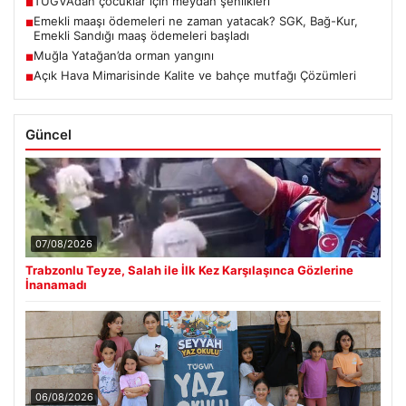
TÜGVA’dan çocuklar için meydan şenlikleri
■
Emekli maaşı ödemeleri ne zaman yatacak? SGK, Bağ-Kur,
■
Emekli Sandığı maaş ödemeleri başladı
Muğla Yatağan’da orman yangını
■
Açık Hava Mimarisinde Kalite ve bahçe mutfağı Çözümleri
■
Güncel
07/08/2026
Trabzonlu Teyze, Salah ile İlk Kez Karşılaşınca Gözlerine
İnanamadı
06/08/2026