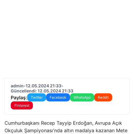
admin
•
12.05.2024 21:33
•
Güncellendi: 12.05.2024 21:33
Paylaş:
Twitter
Facebook
WhatsApp
Reddit
Pinterest
Cumhurbaşkanı Recep Tayyip Erdoğan, Avrupa Açık
Okçuluk Şampiyonası'nda altın madalya kazanan Mete