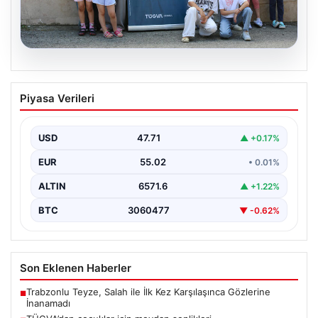
06.08.2026
TÜGVA’dan çocuklar için meydan
Piyasa Verileri
şenlikleri
USD
47.71
▲ +0.17%
EUR
55.02
• 0.01%
ALTIN
6571.6
▲ +1.22%
BTC
3060477
▼ -0.62%
Son Eklenen Haberler
Trabzonlu Teyze, Salah ile İlk Kez Karşılaşınca Gözlerine
■
İnanamadı