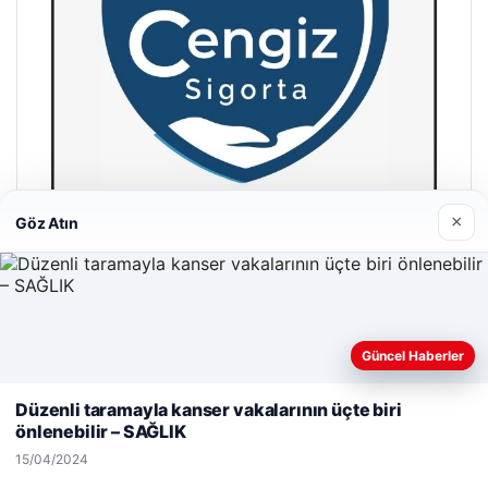
×
Göz Atın
Hastaş Beton
26/05/2026
Güncel Haberler
Web sitemizi nasıl kullandığınızı daha iyi anlayabilmek,
deneyiminizi kişiselleştirmek ve geliştirmek amacıyla çerezler
Düzenli taramayla kanser vakalarının üçte biri
kullanıyoruz.
Çerez Politikamız
önlenebilir – SAĞLIK
Reddet
Kabul Et
15/04/2024