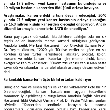
yılında 19,3 milyon yeni kanser hastasının bulunduğunu ve
10 milyon hastanın kanserden öldüğünü ortaya koyuyor.
Araştırmalar, kanserlerdeki artışın devam edeceğini, 2040
yılında 27,5 milyon yeni kanser hastasının ortaya çıkacağını
ve 16,3 milyon kişinin kanserden öleceğini öngörüyor. Ancak
düzenli taramayla kanserlerin 1/3’ü önlenebiliyor.”
Bunu paylaşarak dünyadaki istatistiklere baktığımızda en sık
teşhis edilen kanserin meme kanseri olduğunu görüyoruz.
Anadolu Sağlık Merkezi Hastanesi Tıbbi Onkoloji Uzmanı Prof.
Dr. Yeşim Yıldırım, “2020 yılı Türkiye verilerine göre en sık
görülen kanser türleri erkeklerde; akciğer, prostat, kolon,
mesane ve mide kanseri. Kadınlar için; meme, tiroid, kolon,
akciğer ve rahim kanserleri. “Ülkemizde kanser tanısı alan hasta
sayısı dünya rakamlarına paralel olarak artmaya devam ediyor”
dedi.
Farkındalık kanserlerin üçte birini ortadan kaldırıyor
Bilinçlendirme ve erken teşhis ile kanser vakalarının üçte birinin
önlenebileceğini, kanser hastalarının uygun tedavilerle
tamamen iyileşebileceğini vurgulayan Anadolu Sağlık Merkezi
Hastanesi Tıbbi Onkoloji Uzmanı Prof. Dr. Yeşim Yıldırım, şunları
söyledi: “Kanserden kendimizi koruyabiliriz. tarama
programları, virüslerin neden olduğu bazı kanserlere karşı