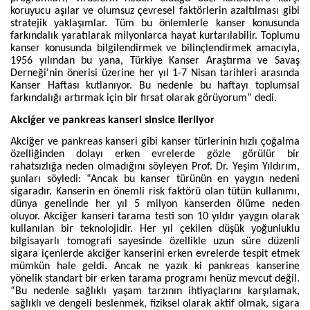
koruyucu aşılar ve olumsuz çevresel faktörlerin azaltılması gibi
stratejik yaklaşımlar. Tüm bu önlemlerle kanser konusunda
farkındalık yaratılarak milyonlarca hayat kurtarılabilir. Toplumu
kanser konusunda bilgilendirmek ve bilinçlendirmek amacıyla,
1956 yılından bu yana, Türkiye Kanser Araştırma ve Savaş
Derneği'nin önerisi üzerine her yıl 1-7 Nisan tarihleri ​​arasında
Kanser Haftası kutlanıyor. Bu nedenle bu haftayı toplumsal
farkındalığı artırmak için bir fırsat olarak görüyorum” dedi.
Akciğer ve pankreas kanseri sinsice ilerliyor
Akciğer ve pankreas kanseri gibi kanser türlerinin hızlı çoğalma
özelliğinden dolayı erken evrelerde gözle görülür bir
rahatsızlığa neden olmadığını söyleyen Prof. Dr. Yeşim Yıldırım,
şunları söyledi: “Ancak bu kanser türünün en yaygın nedeni
sigaradır. Kanserin en önemli risk faktörü olan tütün kullanımı,
dünya genelinde her yıl 5 milyon kanserden ölüme neden
oluyor. Akciğer kanseri tarama testi son 10 yıldır yaygın olarak
kullanılan bir teknolojidir. Her yıl çekilen düşük yoğunluklu
bilgisayarlı tomografi sayesinde özellikle uzun süre düzenli
sigara içenlerde akciğer kanserini erken evrelerde tespit etmek
mümkün hale geldi. Ancak ne yazık ki pankreas kanserine
yönelik standart bir erken tarama programı henüz mevcut değil.
“Bu nedenle sağlıklı yaşam tarzının ihtiyaçlarını karşılamak,
sağlıklı ve dengeli beslenmek, fiziksel olarak aktif olmak, sigara