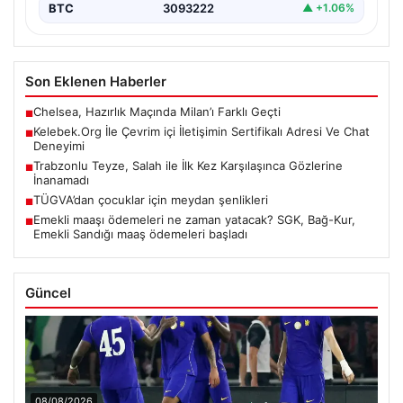
BTC
3093222
▲ +1.06%
Son Eklenen Haberler
Chelsea, Hazırlık Maçında Milan’ı Farklı Geçti
■
Kelebek.Org İle Çevrim içi İletişimin Sertifikalı Adresi Ve Chat
■
Deneyimi
Trabzonlu Teyze, Salah ile İlk Kez Karşılaşınca Gözlerine
■
İnanamadı
TÜGVA’dan çocuklar için meydan şenlikleri
■
Emekli maaşı ödemeleri ne zaman yatacak? SGK, Bağ-Kur,
■
Emekli Sandığı maaş ödemeleri başladı
Güncel
08/08/2026