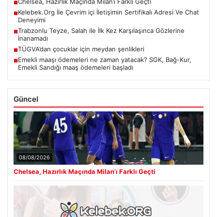
Chelsea, Hazırlık Maçında Milan’ı Farklı Geçti
■
Kelebek.Org İle Çevrim içi İletişimin Sertifikalı Adresi Ve Chat
■
Deneyimi
Trabzonlu Teyze, Salah ile İlk Kez Karşılaşınca Gözlerine
■
İnanamadı
TÜGVA’dan çocuklar için meydan şenlikleri
■
Emekli maaşı ödemeleri ne zaman yatacak? SGK, Bağ-Kur,
■
Emekli Sandığı maaş ödemeleri başladı
Güncel
08/08/2026
Chelsea, Hazırlık Maçında Milan’ı Farklı Geçti