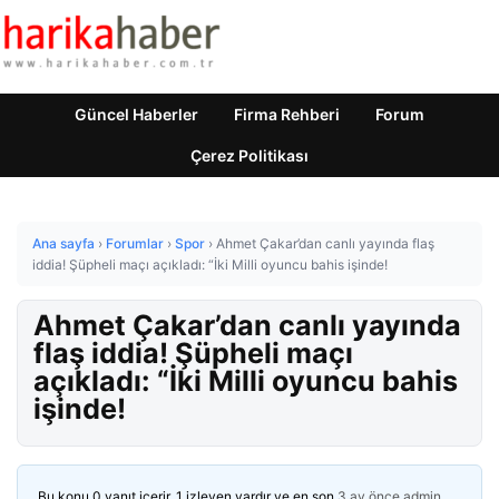
Güncel Haberler
Firma Rehberi
Forum
Çerez Politikası
Ana sayfa
›
Forumlar
›
Spor
›
Ahmet Çakar’dan canlı yayında flaş
iddia! Şüpheli maçı açıkladı: “İki Milli oyuncu bahis işinde!
Ahmet Çakar’dan canlı yayında
flaş iddia! Şüpheli maçı
açıkladı: “İki Milli oyuncu bahis
işinde!
Bu konu 0 yanıt içerir, 1 izleyen vardır ve en son
3 ay önce
admin