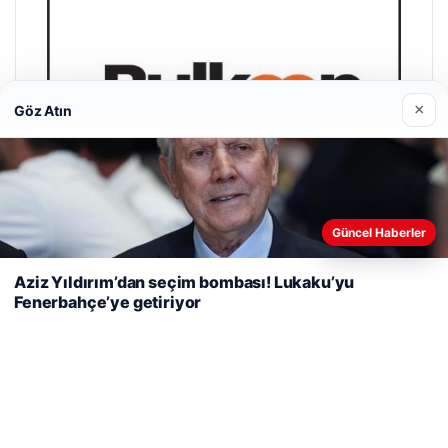
×
Göz Atın
Web sitemizi nasıl kullandığınızı daha iyi anlayabilmek,
Güncel Haberler
deneyiminizi kişiselleştirmek ve geliştirmek amacıyla çerezler
kullanıyoruz.
Çerez Politikamız
Aziz Yıldırım’dan seçim bombası! Lukaku’yu
Fenerbahçe’ye getiriyor
Reddet
Kabul Et
Bulkoon Toptan Ayakkabı
03/05/2026