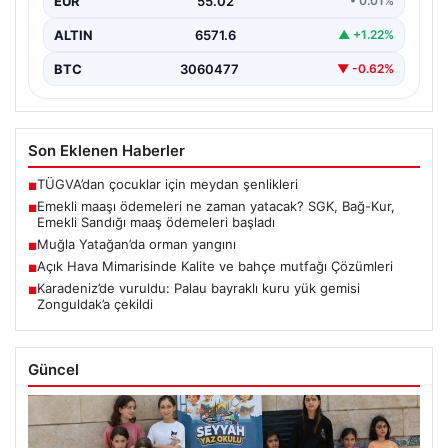
EUR
55.02
• 0.01%
ALTIN
6571.6
▲ +1.22%
BTC
3060477
▼ -0.62%
Son Eklenen Haberler
TÜGVA’dan çocuklar için meydan şenlikleri
■
Emekli maaşı ödemeleri ne zaman yatacak? SGK, Bağ-Kur,
■
Emekli Sandığı maaş ödemeleri başladı
Muğla Yatağan’da orman yangını
■
Açık Hava Mimarisinde Kalite ve bahçe mutfağı Çözümleri
■
Karadeniz’de vuruldu: Palau bayraklı kuru yük gemisi
■
Zonguldak’a çekildi
Güncel