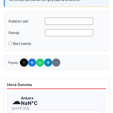
Kullanıcı adı:
Parola:
Beni hatırla
Paylaş:
Hava Durumu
☁
Ankara
NaN°C
ŞEHIR SEÇ