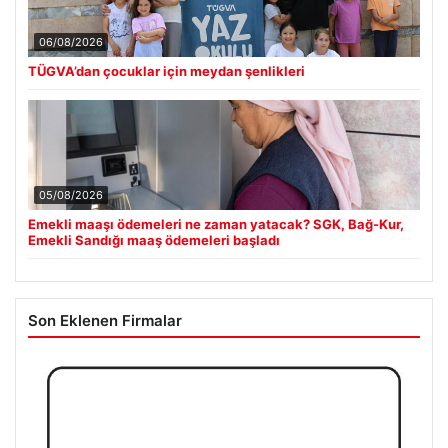
06/08/2026
TÜGVA’dan çocuklar için meydan şenlikleri
05/08/2026
Emekli maaşı ödemeleri ne zaman yatacak? SGK, Bağ-Kur,
Emekli Sandığı maaş ödemeleri başladı
Son Eklenen Firmalar