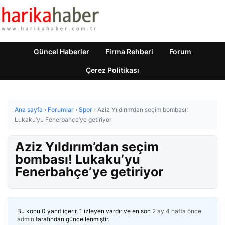
Güncel Haberler
Firma Rehberi
Forum
Çerez Politikası
Ana sayfa
›
Forumlar
›
Spor
›
Aziz Yıldırım’dan seçim bombası!
Lukaku’yu Fenerbahçe’ye getiriyor
Aziz Yıldırım’dan seçim
bombası! Lukaku’yu
Fenerbahçe’ye getiriyor
Bu konu 0 yanıt içerir, 1 izleyen vardır ve en son
2 ay 4 hafta önce
admin
tarafından güncellenmiştir.