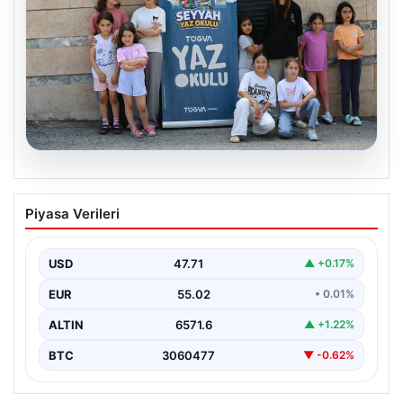
06.08.2026
TÜGVA’dan çocuklar için meydan
Piyasa Verileri
şenlikleri
USD
47.71
▲ +0.17%
EUR
55.02
• 0.01%
ALTIN
6571.6
▲ +1.22%
BTC
3060477
▼ -0.62%