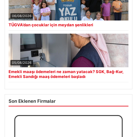
06/08/2026
TÜGVA’dan çocuklar için meydan şenlikleri
05/08/2026
Emekli maaşı ödemeleri ne zaman yatacak? SGK, Bağ-Kur,
Emekli Sandığı maaş ödemeleri başladı
Son Eklenen Firmalar