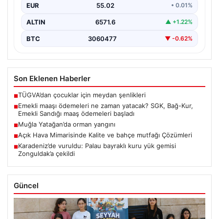
EUR
55.02
• 0.01%
ALTIN
6571.6
▲ +1.22%
BTC
3060477
▼ -0.62%
Son Eklenen Haberler
TÜGVA’dan çocuklar için meydan şenlikleri
■
Emekli maaşı ödemeleri ne zaman yatacak? SGK, Bağ-Kur,
■
Emekli Sandığı maaş ödemeleri başladı
Muğla Yatağan’da orman yangını
■
Açık Hava Mimarisinde Kalite ve bahçe mutfağı Çözümleri
■
Karadeniz’de vuruldu: Palau bayraklı kuru yük gemisi
■
Zonguldak’a çekildi
Güncel