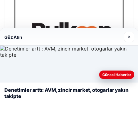
×
Göz Atın
Web sitemizi nasıl kullandığınızı daha iyi anlayabilmek,
Güncel Haberler
deneyiminizi kişiselleştirmek ve geliştirmek amacıyla çerezler
kullanıyoruz.
Çerez Politikamız
Denetimler arttı: AVM, zincir market, otogarlar yakın
takipte
Reddet
Kabul Et
Bulkoon Toptan Ayakkabı
03/05/2026