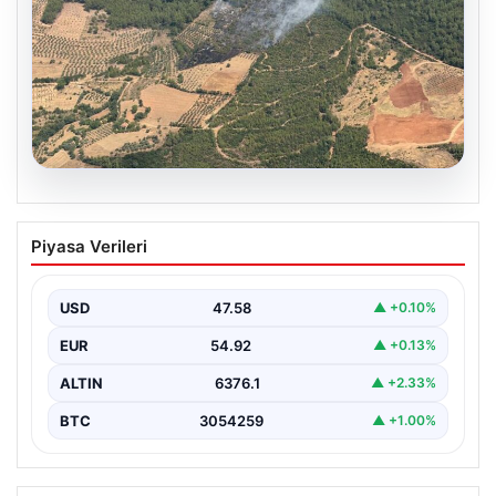
05.08.2026
Muğla Yatağan’da orman yangını
Piyasa Verileri
USD
47.58
▲ +0.10%
EUR
54.92
▲ +0.13%
ALTIN
6376.1
▲ +2.33%
BTC
3054259
▲ +1.00%