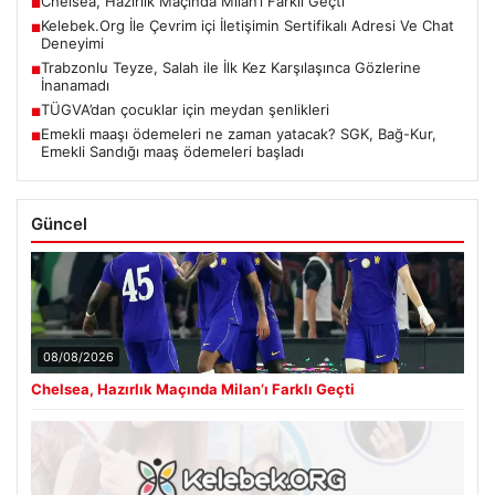
Chelsea, Hazırlık Maçında Milan’ı Farklı Geçti
■
Kelebek.Org İle Çevrim içi İletişimin Sertifikalı Adresi Ve Chat
■
Deneyimi
Trabzonlu Teyze, Salah ile İlk Kez Karşılaşınca Gözlerine
■
İnanamadı
TÜGVA’dan çocuklar için meydan şenlikleri
■
Emekli maaşı ödemeleri ne zaman yatacak? SGK, Bağ-Kur,
■
Emekli Sandığı maaş ödemeleri başladı
Güncel
08/08/2026
Chelsea, Hazırlık Maçında Milan’ı Farklı Geçti