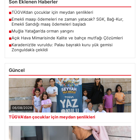
Son Eklenen Haberler
TÜGVA’dan çocuklar için meydan şenlikleri
■
Emekli maaşı ödemeleri ne zaman yatacak? SGK, Bağ-Kur,
■
Emekli Sandığı maaş ödemeleri başladı
Muğla Yatağan’da orman yangını
■
Açık Hava Mimarisinde Kalite ve bahçe mutfağı Çözümleri
■
Karadeniz’de vuruldu: Palau bayraklı kuru yük gemisi
■
Zonguldak’a çekildi
Güncel
06/08/2026
TÜGVA’dan çocuklar için meydan şenlikleri