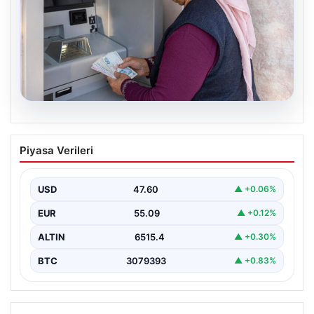
05.08.2026
Emekli maaşı ödemeleri ne zaman
Piyasa Verileri
yatacak? SGK, Bağ-Kur, Emekli Sandığı
maaş ödemeleri başladı
USD
47.60
▲ +0.06%
EUR
55.09
▲ +0.12%
ALTIN
6515.4
▲ +0.30%
BTC
3079393
▲ +0.83%