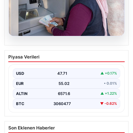
05.08.2026
Emekli maaşı ödemeleri ne zaman
Piyasa Verileri
yatacak? SGK, Bağ-Kur, Emekli Sandığı
maaş ödemeleri başladı
USD
47.71
▲ +0.17%
EUR
55.02
• 0.01%
ALTIN
6571.6
▲ +1.22%
BTC
3060477
▼ -0.62%
Son Eklenen Haberler