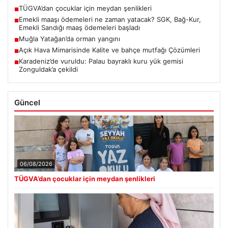
TÜGVA’dan çocuklar için meydan şenlikleri
■
Emekli maaşı ödemeleri ne zaman yatacak? SGK, Bağ-Kur,
■
Emekli Sandığı maaş ödemeleri başladı
Muğla Yatağan’da orman yangını
■
Açık Hava Mimarisinde Kalite ve bahçe mutfağı Çözümleri
■
Karadeniz’de vuruldu: Palau bayraklı kuru yük gemisi
■
Zonguldak’a çekildi
Güncel
06/08/2026
TÜGVA’dan çocuklar için meydan şenlikleri