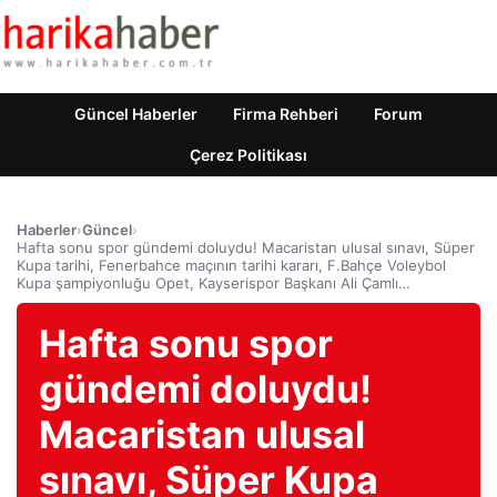
Güncel Haberler
Firma Rehberi
Forum
Çerez Politikası
Haberler
›
Güncel
›
Hafta sonu spor gündemi doluydu! Macaristan ulusal sınavı, Süper
Kupa tarihi, Fenerbahce maçının tarihi kararı, F.Bahçe Voleybol
Kupa şampiyonluğu Opet, Kayserispor Başkanı Ali Çamlı…
Hafta sonu spor
gündemi doluydu!
Macaristan ulusal
sınavı, Süper Kupa