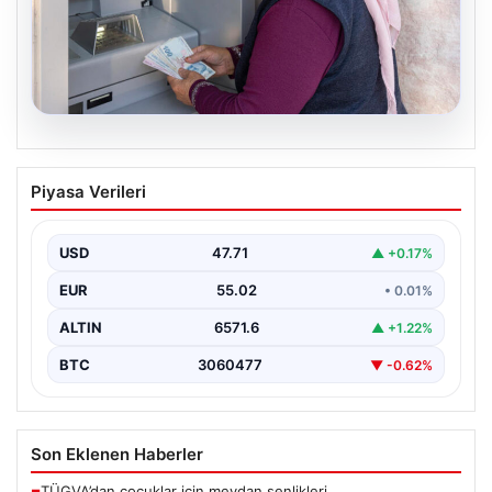
05.08.2026
Emekli maaşı ödemeleri ne zaman
Piyasa Verileri
yatacak? SGK, Bağ-Kur, Emekli Sandığı
maaş ödemeleri başladı
USD
47.71
▲ +0.17%
EUR
55.02
• 0.01%
ALTIN
6571.6
▲ +1.22%
BTC
3060477
▼ -0.62%
Son Eklenen Haberler
TÜGVA’dan çocuklar için meydan şenlikleri