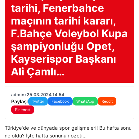
tarihi, Fenerbahce
maçının tarihi kararı,
F.Bahçe Voleybol Kupa
şampiyonluğu Opet,
Kayserispor Başkanı
Ali Çamlı…
admin
•
25.03.2024 14:54
Paylaş:
Twitter
Facebook
WhatsApp
Reddit
Pinterest
Türkiye'de ve dünyada spor gelişmeleri! Bu hafta sonu
ne oldu? İşte hafta sonunun özeti…