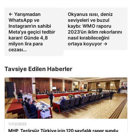
← Yarışmadan
Okyanus ısısı, deniz
WhatsApp ve
seviyeleri ve buzul
Instagram'ın sahibi
kaybı: WMO raporu
Meta'ya geçici tedbir
2023'ün iklim rekorlarını
kararı! Günde 4,8
nasıl kırabileceğini
milyon lira para
ortaya koyuyor →
cezası…
Tavsiye Edilen Haberler
11/12/2025
MHP, Terörsüz Türkiye için 120 sayfalık rapor sundu