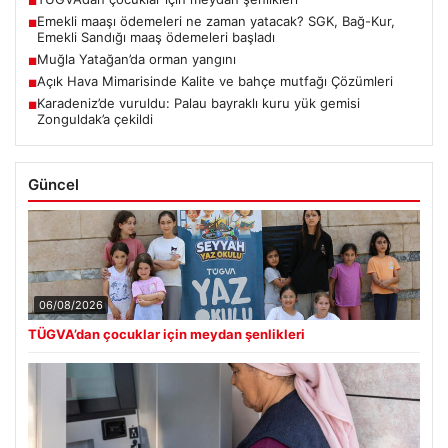
■
Emekli maaşı ödemeleri ne zaman yatacak? SGK, Bağ-Kur,
■
Emekli Sandığı maaş ödemeleri başladı
Muğla Yatağan’da orman yangını
■
Açık Hava Mimarisinde Kalite ve bahçe mutfağı Çözümleri
■
Karadeniz’de vuruldu: Palau bayraklı kuru yük gemisi
■
Zonguldak’a çekildi
Güncel
06/08/2026
TÜGVA’dan çocuklar için meydan şenlikleri