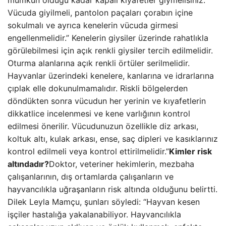
mümkün olduğu kadar kapalı kıyafetler giymelisiniz.
Vücuda giyilmeli, pantolon paçaları çorabın içine
sokulmalı ve ayrıca kenelerin vücuda girmesi
engellenmelidir.” Kenelerin giysiler üzerinde rahatlıkla
görülebilmesi için açık renkli giysiler tercih edilmelidir.
Oturma alanlarına açık renkli örtüler serilmelidir.
Hayvanlar üzerindeki kenelere, kanlarına ve idrarlarına
çıplak elle dokunulmamalıdır. Riskli bölgelerden
döndükten sonra vücudun her yerinin ve kıyafetlerin
dikkatlice incelenmesi ve kene varlığının kontrol
edilmesi önerilir. Vücudunuzun özellikle diz arkası,
koltuk altı, kulak arkası, ense, saç dipleri ve kasıklarınız
kontrol edilmeli veya kontrol ettirilmelidir.”
Kimler risk
altındadır?
Doktor, veteriner hekimlerin, mezbaha
çalışanlarının, dış ortamlarda çalışanların ve
hayvancılıkla uğraşanların risk altında olduğunu belirtti.
Dilek Leyla Mamçu, şunları söyledi: “Hayvan kesen
işçiler hastalığa yakalanabiliyor. Hayvancılıkla