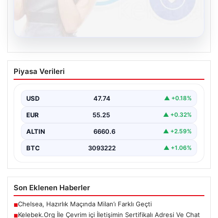
08.08.2026
Kelebek.Org İle Çevrim içi İletişimin
Piyasa Verileri
Sertifikalı Adresi Ve Chat Deneyimi
İnternet ortamında kullanıcıların kaliteli bir biçimde
iletişim kurması ciddi bir hassasiyet ifade etmektedir.
USD
47.74
▲ +0.18%
Günümüzde…
EUR
55.25
▲ +0.32%
ALTIN
6660.6
▲ +2.59%
BTC
3093222
▲ +1.06%
Son Eklenen Haberler
Chelsea, Hazırlık Maçında Milan’ı Farklı Geçti
■
Kelebek.Org İle Çevrim içi İletişimin Sertifikalı Adresi Ve Chat
■