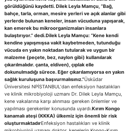
görüldüğünü kaydetti. Dilek Leyla Mamçu, “Bağ,
bahçe, tarla, orman, mesire yerleri ve açık alanlar gibi
yerlerde bulunan keneler, insan vücuduna yapışarak,
kan emerek bu mikroorganizmaları insanlara
bulaştırıyor.” dedi.
Dilek Leyla Mamçu: “Kene kendi
kendine yapışmışsa vakit kaybetmeden, tutunduğu
vücuda en yakın noktadan tutularak ve uygun bir
malzeme (peçete, bez, naylon gibi) kullanılarak
çıkarılmalıdır. çanta, eldiven), çıplak elle
dokunulmadığı sürece. Eğer çıkarılamıyorsa en yakın
sağlık kuruluşuna başvurmalısınız.”
Üsküdar
Üniversitesi NPİSTANBUL'dan enfeksiyon hastalıkları
ve klinik mikrobiyoloji uzmanı Dr. Dilek Leyla Mamçu,
kene vakalarına karşı alınması gereken önlemler ve
yapılması gerekenler konusunda uyardı.
Kırım Kongo
kanamalı ateşi (KKKA) ülkemiz için önemli bir risk
oluşturmaktadır
Enfeksiyon hastalıkları ve klinik
mikrobiyoloji uzmanı doktor, kenelerin Kongo-Kırım