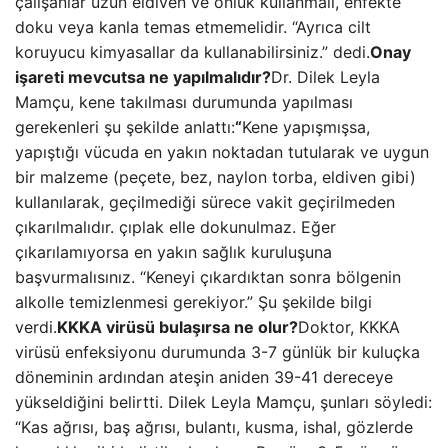
çalışanlar uzun eldiven ve önlük kullanmalı, enfekte
doku veya kanla temas etmemelidir. “Ayrıca cilt
koruyucu kimyasallar da kullanabilirsiniz.” dedi.
Onay
işareti mevcutsa ne yapılmalıdır?
Dr. Dilek Leyla
Mamçu, kene takılması durumunda yapılması
gerekenleri şu şekilde anlattı:
“
Kene yapışmışsa,
yapıştığı vücuda en yakın noktadan tutularak ve uygun
bir malzeme (peçete, bez, naylon torba, eldiven gibi)
kullanılarak, geçilmediği sürece vakit geçirilmeden
çıkarılmalıdır. çıplak elle dokunulmaz. Eğer
çıkarılamıyorsa en yakın sağlık kuruluşuna
başvurmalısınız. “Keneyi çıkardıktan sonra bölgenin
alkolle temizlenmesi gerekiyor.” Şu şekilde bilgi
verdi.
KKKA virüsü bulaşırsa ne olur?
Doktor, KKKA
virüsü enfeksiyonu durumunda 3-7 günlük bir kuluçka
döneminin ardından ateşin aniden 39-41 dereceye
yükseldiğini belirtti. Dilek Leyla Mamçu, şunları söyledi:
“Kas ağrısı, baş ağrısı, bulantı, kusma, ishal, gözlerde