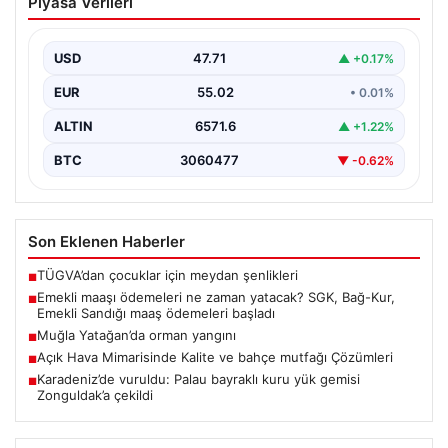
Piyasa Verileri
yatacak? SGK, Bağ-Kur, Emekli Sandığı
maaş ödemeleri başladı
USD
47.71
▲ +0.17%
EUR
55.02
• 0.01%
ALTIN
6571.6
▲ +1.22%
BTC
3060477
▼ -0.62%
Son Eklenen Haberler
TÜGVA’dan çocuklar için meydan şenlikleri
■
Emekli maaşı ödemeleri ne zaman yatacak? SGK, Bağ-Kur,
■
Emekli Sandığı maaş ödemeleri başladı
Muğla Yatağan’da orman yangını
■
Açık Hava Mimarisinde Kalite ve bahçe mutfağı Çözümleri
■
Karadeniz’de vuruldu: Palau bayraklı kuru yük gemisi
■
Zonguldak’a çekildi