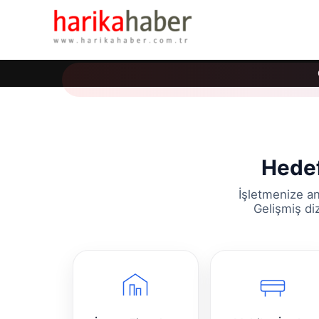
Hedef
İşletmenize an
Gelişmiş di