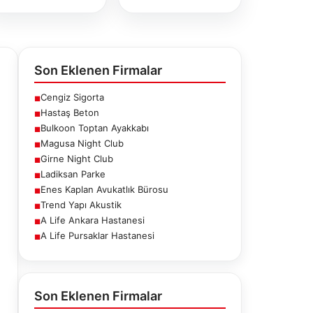
Son Eklenen Firmalar
Cengiz Sigorta
■
Hastaş Beton
■
Bulkoon Toptan Ayakkabı
■
Magusa Night Club
■
Girne Night Club
■
Ladiksan Parke
■
Enes Kaplan Avukatlık Bürosu
■
Trend Yapı Akustik
■
A Life Ankara Hastanesi
■
A Life Pursaklar Hastanesi
■
ne Night
Ladiksan Parke
Enes Kaplan
Club
Avukatlık
Bürosu
Son Eklenen Firmalar