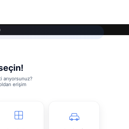
ı
seçin!
ti arıyorsunuz?
oldan erişim