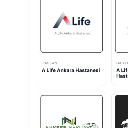
HASTANE
HAST
A Life Ankara Hastanesi
A Li
Hast