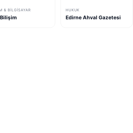
IM & BILGISAYAR
HUKUK
Bilişim
Edirne Ahval Gazetesi