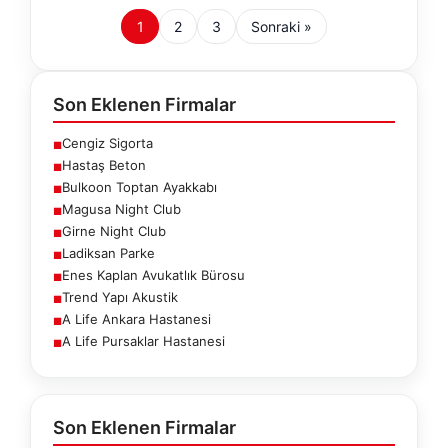
1
2
3
Sonraki »
Son Eklenen Firmalar
Cengiz Sigorta
■
Hastaş Beton
■
Bulkoon Toptan Ayakkabı
■
Magusa Night Club
■
Girne Night Club
■
Ladiksan Parke
■
Enes Kaplan Avukatlık Bürosu
■
Trend Yapı Akustik
■
A Life Ankara Hastanesi
■
A Life Pursaklar Hastanesi
■
Son Eklenen Firmalar