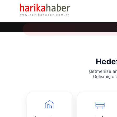
Hedef
İşletmenize an
Gelişmiş di