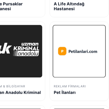
fe Pursaklar
A Life Altındağ
anesi
Hastanesi
IM & BILGISAYAR
REKLAM FIRMALARI
n Anadolu Kriminal
Pet İlanları