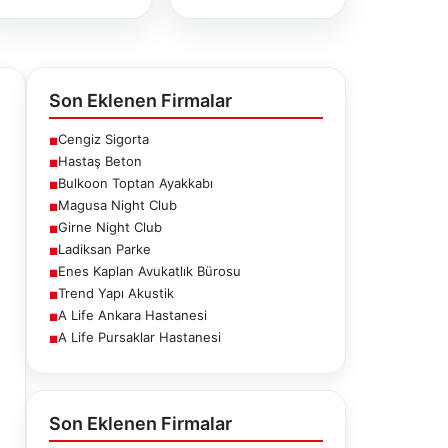
Son Eklenen Firmalar
Cengiz Sigorta
■
Hastaş Beton
■
Bulkoon Toptan Ayakkabı
■
Magusa Night Club
■
Girne Night Club
■
Ladiksan Parke
■
Enes Kaplan Avukatlık Bürosu
■
Trend Yapı Akustik
■
A Life Ankara Hastanesi
■
A Life Pursaklar Hastanesi
■
ne Night
Ladiksan Parke
Enes Kaplan
Club
Avukatlık
Bürosu
Son Eklenen Firmalar