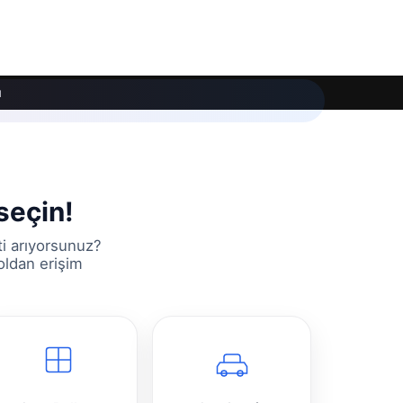
ı
seçin!
ti arıyorsunuz?
oldan erişim