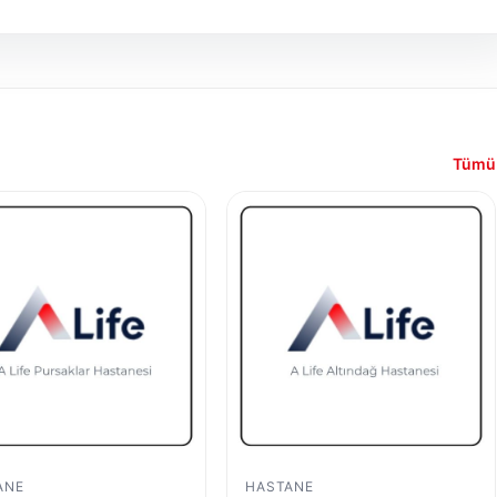
Tümü
ANE
HASTANE