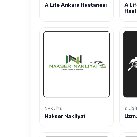
A Life Ankara Hastanesi
A Li
Hast
NAKLIYE
BILIŞ
Nakser Nakliyat
Uzma