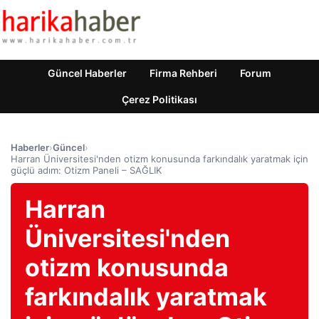
Güncel Haberler
Firma Rehberi
Forum
Çerez Politikası
Haberler
›
Güncel
›
Harran Üniversitesi'nden otizm konusunda farkındalık yaratmak için
güçlü adım: Otizm Paneli – SAĞLIK
Harran
Üniversitesi'nden
otizm konusunda
farkındalık yaratmak