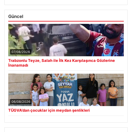
Güncel
07/08/2026
Trabzonlu Teyze, Salah ile İlk Kez Karşılaşınca Gözlerine
İnanamadı
06/08/2026
TÜGVA’dan çocuklar için meydan şenlikleri