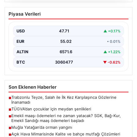
06.08.2026
TÜGVA’dan çocuklar için meydan
Piyasa Verileri
şenlikleri
USD
47.71
▲ +0.17%
EUR
55.02
• 0.01%
ALTIN
6571.6
▲ +1.22%
BTC
3060477
▼ -0.62%
Son Eklenen Haberler
Trabzonlu Teyze, Salah ile İlk Kez Karşılaşınca Gözlerine
■
İnanamadı
TÜGVA’dan çocuklar için meydan şenlikleri
■
Emekli maaşı ödemeleri ne zaman yatacak? SGK, Bağ-Kur,
■
Emekli Sandığı maaş ödemeleri başladı
Muğla Yatağan’da orman yangını
■
Açık Hava Mimarisinde Kalite ve bahçe mutfağı Çözümleri
■